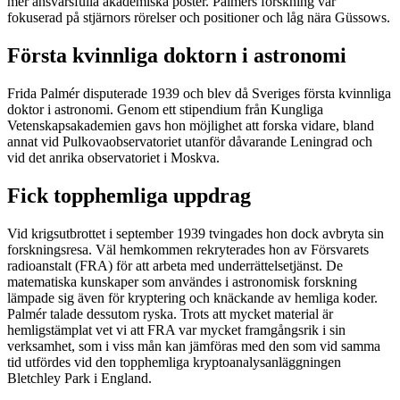
mer ansvarsfulla akademiska poster. ­Palmérs forskning var
fokuserad på stjärnors rörelser och positioner och låg nära ­Güssows.
Första kvinnliga doktorn i astronomi
Frida Palmér disputerade 1939 och blev då Sveriges första kvinnliga
doktor i astronomi. Genom ett stipendium från Kungliga
Vetenskapsakademien gavs hon möjlighet att forska vidare, bland
annat vid Pulkova­observatoriet utanför dåvarande Leningrad och
vid det ­anrika observatoriet i Moskva.
Fick topphemliga uppdrag
Vid krigsutbrottet i september 1939 tvingades hon dock avbryta sin
forskningsresa. Väl hemkommen rekryterades hon av Försvarets
radioanstalt (FRA) för att arbeta med under­rättelsetjänst. De
matematiska kunskaper som användes i astronomisk forskning
lämpade sig även för kryptering och knäckande av hemliga koder.
Palmér talade dessutom ryska. Trots att mycket material är
hemligstämplat vet vi att FRA var mycket framgångsrik i sin
verksamhet, som i viss mån kan jämföras med den som vid samma
tid utfördes vid den topphemliga kryptoanalysanläggningen
Bletchley Park i England.