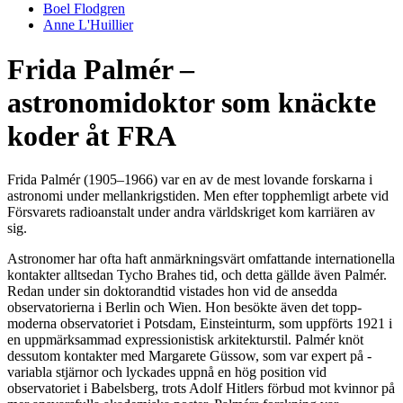
Boel Flodgren
Anne L'Huillier
Frida Palmér –
astronomidoktor som knäckte
koder åt FRA
Frida Palmér (1905–1966) var en av de mest lovande forskarna i
astronomi under mellankrigstiden. Men efter topphemligt arbete vid
Försvarets radioanstalt under andra världskriget kom karriären av
sig.
Astronomer har ofta haft anmärkningsvärt omfattande internationella
kontakter alltsedan Tycho ­Brahes tid, och detta gällde även Palmér.
Redan under sin doktorandtid vistades hon vid de ansedda
observatorierna i Berlin och Wien. Hon besökte även det topp­
moderna observatoriet i Potsdam, ­Einsteinturm, som uppförts 1921 i
en uppmärksammad ­expressionistisk arkitekturstil. Palmér knöt
dessutom kontakter med ­Margarete Güssow, som var expert på ­
variabla stjärnor och lyckades uppnå en hög ­position vid
observatoriet i Babelsberg, trots Adolf Hitlers förbud mot kvinnor på