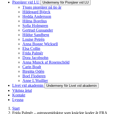
Pionjärer vid LU
Undermeny för Pionjärer vid LU
Tjugo pionjärer på tio år
Hildegard Björck
Hedda Andersson
Hilma Borelius
Sofia Holmgren
Gertrud Gussander
Hildur Sandberg
Louise Petrén
Anna Bugge Wicksell
Elsa Collin
Frida Palmér
Dora Jacobsohn
Anna Munck af Rosenschöld
Carin Boalt
Birgitta Odén
Boel Flodgren
Anne L'Huillier
Livet vid akademin
Undermeny för Livet vid akademin
Viktiga årtal
Kontakt
Lyssna
Start
Frida Palmér – astronomidoktor som knäckte koder åt FRA