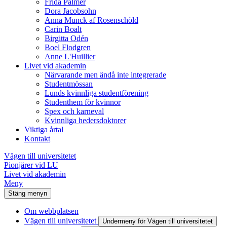
Frida Palmér
Dora Jacobsohn
Anna Munck af Rosenschöld
Carin Boalt
Birgitta Odén
Boel Flodgren
Anne L'Huillier
Livet vid akademin
Närvarande men ändå inte integrerade
Studentmössan
Lunds kvinnliga studentförening
Studenthem för kvinnor
Spex och karneval
Kvinnliga hedersdoktorer
Viktiga årtal
Kontakt
Vägen till universitetet
Pionjärer vid LU
Livet vid akademin
Meny
Stäng menyn
Om webbplatsen
Vägen till universitetet
Undermeny för Vägen till universitetet