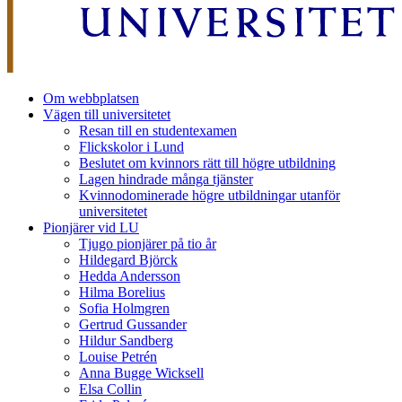
Om webbplatsen
Vägen till universitetet
Resan till en studentexamen
Flickskolor i Lund
Beslutet om kvinnors rätt till högre utbildning
Lagen hindrade många tjänster
Kvinnodominerade högre utbildningar utanför
universitetet
Pionjärer vid LU
Tjugo pionjärer på tio år
Hildegard Björck
Hedda Andersson
Hilma Borelius
Sofia Holmgren
Gertrud Gussander
Hildur Sandberg
Louise Petrén
Anna Bugge Wicksell
Elsa Collin