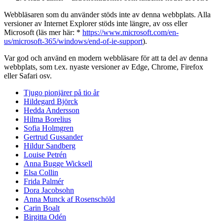
Webbläsaren som du använder stöds inte av denna webbplats. Alla
versioner av Internet Explorer stöds inte längre, av oss eller
Microsoft (läs mer här: *
https://www.microsoft.com/en-
us/microsoft-365/windows/end-of-ie-support
).
Var god och använd en modern webbläsare för att ta del av denna
webbplats, som t.ex. nyaste versioner av Edge, Chrome, Firefox
eller Safari osv.
Tjugo pionjärer på tio år
Hildegard Björck
Hedda Andersson
Hilma Borelius
Sofia Holmgren
Gertrud Gussander
Hildur Sandberg
Louise Petrén
Anna Bugge Wicksell
Elsa Collin
Frida Palmér
Dora Jacobsohn
Anna Munck af Rosenschöld
Carin Boalt
Birgitta Odén